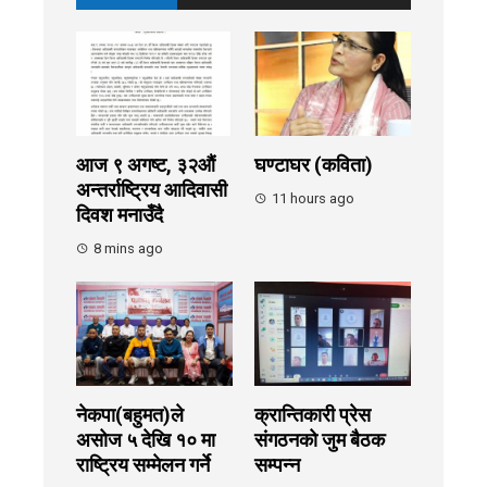
आज ९ अगष्ट, ३२औं
घण्टाघर (कविता)
अन्तर्राष्ट्रिय आदिवासी
11 hours ago
दिवश मनाउँदै
8 mins ago
नेकपा(बहुमत)ले
क्रान्तिकारी प्रेस
असोज ५ देखि १० मा
संगठनको जुम बैठक
राष्ट्रिय सम्मेलन गर्ने
सम्पन्न