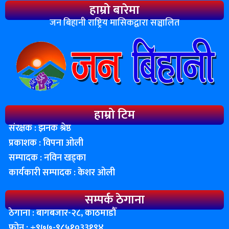
हाम्रो बारेमा
जन बिहानी राष्ट्रिय मासिकद्वारा सञ्चालित
हाम्रो टिम
संरक्षक : झनक श्रेष्ठ
प्रकाशक : विपना ओली
सम्पादक : नविन खड्का
कार्यकारी सम्पादक : केशर ओली
सम्पर्क ठेगाना
ठेगाना : बागबजार-२८, काठमाडाैँ
फोन : ‌+९७७-९८५१०३३१९४