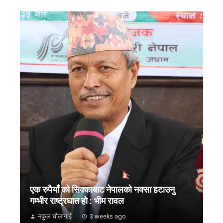
एक रुपैयाँ को सिक्काबाट नेपालको नक्सा हटाउनु
गम्भीर राष्ट्रघात हो : भीम रावल
नकुल चौलागाई
3 weeks ago