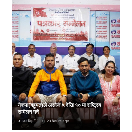
नेकपा(बहुमत)ले असोज ५ देखि १० मा राष्ट्रिय
सम्मेलन गर्ने
जन बिहानी
23 hours ago