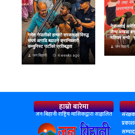
नेपाललाई अमेरि
सैन्य अखडा ब
गणेश नेपालीको हत्यारो सरकारका विरुद्ध
मतियार बन्यो : 
संघर्ष अगाडि बढाउने क्रान्तिकारी
कम्युनिस्ट पार्टीको प्रतिबद्धता
जन बिहानी
जन बिहानी
4 weeks ago
हाम्रो बारेमा
जन बिहानी राष्ट्रिय मासिकद्वारा सञ्चालित
संरक्षक
प्रका
सम्पा