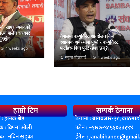
की साम्राज्यवादको
नाउन बालेन सरकार
नेपालमा कम्युनिस्ट आन्दोलन किन
सुदर्शन
रक्षात्मक अवस्थामा पुग्यो र कम्युनिस्ट
पार्टीहरू किन फुटिरहेका छन्?
4 weeks ago
नकुल चौलागाई
4 weeks ago
हाम्रो टिम
सम्पर्क ठेगाना
 : झनक श्रेष्ठ
ठेगाना : बागबजार-२८, काठमाडाै
शक : विपना ओली
फोन : ‌+९७७-९८५१०३३१९४
दक : नविन खड्का
ईमेल :
janabihanee@gmail