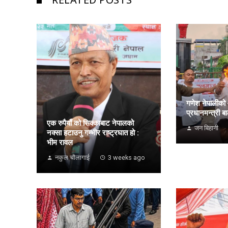
RELATED POSTS
गणेश नेपालीको
प्रधानमन्त्री बा
एक रुपैयाँ को सिक्काबाट नेपालको
जन बिहानी
नक्सा हटाउनु गम्भीर राष्ट्रघात हो :
भीम रावल
नकुल चौलागाई
3 weeks ago