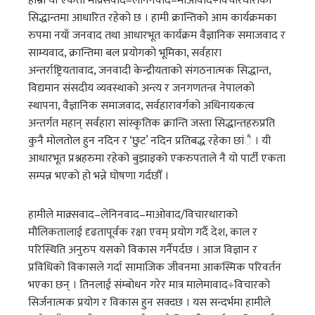
हाम्रो यो एकता माक्र्सवाद–लेनिनवाद–माओवाद÷विचारधाराको
सिद्धान्तमा आधारित रहेको छ । हामी क्रान्तिको आम कार्यक्रमका
रुपमा नयाँ जनवाद तथा आधारभूत कार्यक्रम वैज्ञानिक समाजवाद र
साम्यवाद, क्रान्तिमा बल प्रयोगको भूमिका, सर्वहारा
अन्तर्राष्ट्रियतावाद, जनवादी केन्द्रीयताको संगठनात्मक सिद्धान्त,
विद्यमान संसदीय व्यवस्थाको अन्त्य र जनगणतन्त्र नेपालको
स्थापना, वैज्ञानिक समाजवाद, सर्वहारावर्गको अधिनायकत्व
अन्तर्गत महान् सर्वहारा सांस्कृतिक क्रान्ति जस्ता सिद्धान्तहरुप्रति
कुनै मोलतोल हुन नदिन र ‘छुट’ नदिन प्रतिबद्ध रहेका छांै । यी
आधारभूत प्रश्नहरुमा रहेको बुझाइको एकरुपताले नै यो पार्टी एकता
सम्पन्न भएको हो भन्ने घोषणा गर्दछौँ ।
हामीले माक्र्सवाद–लेनिनवाद–माओवाद/विचारधाराको
मौलिकतालाई दृढतापूर्वक रक्षा एवम् प्रयोग गर्दै देश, काल र
परिस्थिति अनुरुप यसको विकास गर्नैपर्दछ । आज विज्ञान र
प्रविधिको विकासले गर्दा सामाजिक जीवनमा आकस्मिक परिवर्तन
भएका छन् । तिनलाई संम्बोधन गरेर मात्र मालेमावाद÷विचारको
सिर्जनात्मक प्रयोग र विकास हुन सक्दछ । यस सन्दर्भमा हामीले