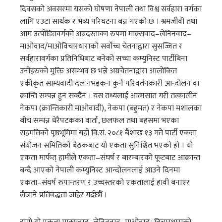
दिवसको अवसरमा यसको घोषणा नेपाली तथा विश्व सर्वहारा वर्गका
लागि एउटा सार्थक र भव्य परिघटना बन्न गएको छ । श्रमजीवी तथा
आम उत्पीडितवर्गको अग्रदस्ताका रुपमा माक्र्सवाद–लेनिनवाद–
माओवाद/माओविचारधाराको सर्वोच्च चेतनाद्वारा सुसज्जित र
सर्वहारावर्गका प्रतिनिधिबाट बनेको सच्चा कम्युनिस्ट पार्टीबिना
उनीहरुको मुक्ति असम्भव छ भन्ने अग्रचेतनाद्वारा आलोकित
एकीकृत साम्यवादी दल नभइकन कुनै परिवर्तनकारी आन्दोलन वा
क्रान्ति सम्पन्न हुन सक्दैन । यस तथ्यलाई आत्मसात गरी तत्कालीन
नेकपा (क्रान्तिकारी माओवादी), नेकपा (बहुमत) र नेकपा मशालका
बीच सम्पन्न धेरैपटकका वार्ता, छलफल तथा बहसमा भएका
सहमतिको पृष्ठभूमिमा यही वि.सं. २०८१ बैशाख १३ गते पार्टी एकता
संयोजन समितिको बैठकबाट यो एकता सुनिश्चित भएको हो । यो
एकता मार्फत् हामीले एकता–संघर्ष र बारम्बारको फूटबाट आक्रान्त
बन्दै आएको नेपाली कम्युनिस्ट आन्दोलनलाई आउने दिनमा
एकता–संघर्ष रुपान्तरण र उच्चस्तरको एकतालाई हावी बनाएर
लैजाने प्रतिवद्धता जाहेर गर्दछौँ ।