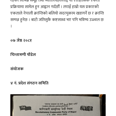
रहेका विभिन्न समूह तथा व्यक्तित्वहरुलाई यो ऐतिहासिक एकता
प्रक्रियामा सामेल हुन आह्वान गर्दछौँ । तपाइँ हाम्रो यस प्रकारकोे
एकताले नेपाली क्रान्तिको बलियो सदरमुकाम खडागर्ने छ र क्रान्ति
सम्पन्न हुनेछ । बाटो जतिसुकै कष्टसाध्य भए पनि भविष्य उज्ज्वल छ
।
०७ जेष्ठ २०८१
चिन्तामणी पौडेल
संयोजक
४ नं. प्रदेश संगठन समिति