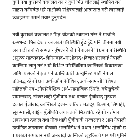
कुनै नयाँ कुराको वकालत गर्न र कुनै भिन्न चीजलाई स्थापित गर्न
साहस गर्नैपर्दछ भन्ने माओको संश्लेषणलाई आत्मसात गरी त्यसलाई
व्यवहारमा उतार्न तयार हुनुपर्दछ ।
नयाँ कुराको वकालत र भिन्न चीजको स्थापना गरेर नै माओले
रुसभन्दा भिन्न देश र कालको परिस्थिति हुँदाहुँदै पनि चीनमा नयाँ
जनवादी क्रान्ति सम्पन्न गर्नुभएको हो । नेपालको विद्यमान परिस्थिति
अनुरुप माक्र्सवाद–लेनिनवाद–माओवाद÷विचारधारालाई नेपाली
क्रान्तिमा लागु गर्न र यो विशिष्ट परिस्थितिमा क्रान्तिको विकासका
लागि त्यसको नेतृत्व गर्न क्रान्तिकारी कम्युनिस्ट पार्टी नेपाल
प्रतिबद्ध रहेको छ । अर्ध–औपनिवेशिक, अर्ध–सामन्ती विशेषता
सहितको नव–औपनिवेशिक अर्थ–सामाजिक स्थिति, बचेखुचेको
सामन्तवाद, नोकरशाही पुँजीवाद तथा दलाल पुँजीवाद मुख्यतः
दलाल पुँजीवाद क्रान्तिको दुश्मन शक्ति र मजदूर, किसान, सिपाही,
सुकुम्वासी, राष्ट्रिय पुँजीपति लगायतको मित्रशक्ति रहेको वर्तमान
अवस्थामा दलाल तथा नोकशाही पुुँजीवादी राज्यसत्ता र आम नेपाली
उत्पीडित जनताका बीचको अन्तर्विरोध नै प्रधान अन्तर्विरोध रहेको छ
। यसको समाधान नयाँ जनवादी क्रान्तिको खुट्किलो पार गरी पुगिने