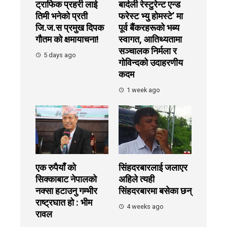
ट्राफिक प्रहरी लाई
बार्दली रेस्टुरेन्ट एन्ड
तिमी भनेको प्रती
फरेस्ट भ्यु होमस्टे’ मा
जि.ज.स प्रमुख दिपक
पूर्व बैंकरहरूको भब्य
गौतम को क्षमायाचना!
स्वागत, आतिथ्यतामा
सञ्चालक निर्मला र
5 days ago
गोविन्दको उदाहरणीय
कदम
1 week ago
एक रुपैयाँ को
सिंहदरबारलाई जलाएर
सिक्काबाट नेपालको
अहिले त्यही
नक्सा हटाउनु गम्भीर
सिंहदरबारमा बसेका छन्
राष्ट्रघात हो : भीम
4 weeks ago
रावल