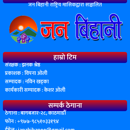
जन बिहानी राष्ट्रिय मासिकद्वारा सञ्चालित
हाम्रो टिम
संरक्षक : झनक श्रेष्ठ
प्रकाशक : विपना ओली
सम्पादक : नविन खड्का
कार्यकारी सम्पादक : केशर ओली
सम्पर्क ठेगाना
ठेगाना : बागबजार-२८, काठमाडाैँ
फोन : ‌+९७७-९८५१०३३१९४