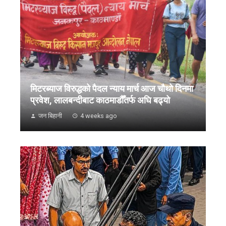
मिटरब्याज विरुद्धको पैदल न्याय मार्च आज चौथो दिनमा
प्रवेश, लालबन्दीबाट काठमाडौँतर्फ अघि बढ्यो
जन बिहानी
4 weeks ago