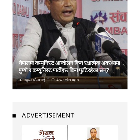
नेपालमा कम्युनिस्ट आन्दोलन किन रक्षात्मक अवस्थामा
पुग्यो र कम्युनिस्ट पार्टीहरू किन फुटिरहेका छन्?
नकुल चौलागाई
4 weeks ago
ADVERTISEMENT