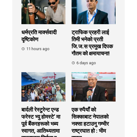
धर्मप्रति मार्क्सवादी
ट्राफिक प्रहरी लाई
दृष्टिकोण
तिमी भनेको प्रती
जि.ज.स प्रमुख दिपक
11 hours ago
गौतम को क्षमायाचना!
6 days ago
बार्दली रेस्टुरेन्ट एन्ड
एक रुपैयाँ को
फरेस्ट भ्यु होमस्टे’ मा
सिक्काबाट नेपालको
पूर्व बैंकरहरूको भब्य
नक्सा हटाउनु गम्भीर
स्वागत, आतिथ्यतामा
राष्ट्रघात हो : भीम