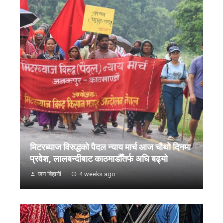
मिटरब्याज विरुद्धको पैदल न्याय मार्च आज चौथो दिनमा
प्रवेश, लालबन्दीबाट काठमाडौँतर्फ अघि बढ्यो
जन बिहानी
4 weeks ago