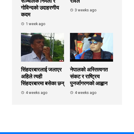
सञ्चालक निर्मला र
रावल
गोविन्दको उदाहरणीय
3 weeks ago
कदम
1 week ago
सिंहदरबारलाई जलाएर
नेपालको अस्तित्वगत
अहिले त्यही
संकट र राष्ट्रिय
सिंहदरबारमा बसेका छन्
पुनर्जागरणको आह्वान
4 weeks ago
4 weeks ago