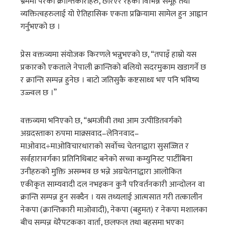
भ्रममा परेका क्रान्तिकारीहरु, छरिएर रहेका विभिन्न समूह तथा
व्यक्तित्वहरुलाई यो ऐतिहासिक एकता प्रक्रियामा सामेल हुन आह्वान
गर्नुभएको छ ।
प्रेस वक्तव्यमा संयोजक किरणले भन्नुभएको छ, “तपाइँ हाम्रो यस
प्रकारकोे एकताले नेपाली क्रान्तिको बलियो सदरमुकाम खडागर्ने छ
र क्रान्ति सम्पन्न हुनेछ । बाटो जतिसुकै कष्टसाध्य भए पनि भविष्य
उज्ज्वल छ ।”
वक्तव्यमा भनिएको छ, “श्रमजीवी तथा आम उत्पीडितवर्गको
अग्रदस्ताका रुपमा माक्र्सवाद–लेनिनवाद–
माओवाद÷माओविचारधाराको सर्वाेच्च चेतनाद्वारा सुसज्जित र
सर्वहारावर्गका प्रतिनिधिबाट बनेको सच्चा कम्युनिस्ट पार्टीबिना
उनीहरुको मुक्ति असम्भव छ भन्ने अग्रचेतनाद्वारा आलोकित
एकीकृत साम्यवादी दल नभइकन कुनै परिवर्तनकारी आन्दोलन वा
क्रान्ति सम्पन्न हुन सक्दैन । यस तथ्यलाई आत्मसात गरी तत्कालीन
नेकपा (क्रान्तिकारी माओवादी), नेकपा (बहुमत) र नेकपा मशालका
बीच सम्पन्न धेरैपटकका वार्ता, छलफल तथा बहसमा भएका