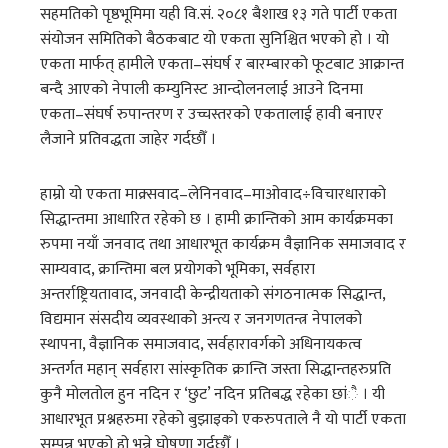
सहमतिको पृष्ठभूमिमा यही वि.सं. २०८१ बैशाख १३ गते पार्टी एकता
संयोजन समितिको बैठकबाट यो एकता सुनिश्चित भएको हो । यो
एकता मार्फत् हामीले एकता–संघर्ष र बारम्बारको फूटबाट आक्रान्त
बन्दै आएको नेपाली कम्युनिस्ट आन्दोलनलाई आउने दिनमा
एकता–संघर्ष रुपान्तरण र उच्चस्तरको एकतालाई हावी बनाएर
लैजाने प्रतिवद्धता जाहेर गर्दछौँ ।
हाम्रो यो एकता माक्र्सवाद–लेनिनवाद–माओवाद÷विचारधाराको
सिद्धान्तमा आधारित रहेको छ । हामी क्रान्तिको आम कार्यक्रमका
रुपमा नयाँ जनवाद तथा आधारभूत कार्यक्रम वैज्ञानिक समाजवाद र
साम्यवाद, क्रान्तिमा बल प्रयोगको भूमिका, सर्वहारा
अन्तर्राष्ट्रियतावाद, जनवादी केन्द्रीयताको संगठनात्मक सिद्धान्त,
विद्यमान संसदीय व्यवस्थाको अन्त्य र जनगणतन्त्र नेपालको
स्थापना, वैज्ञानिक समाजवाद, सर्वहारावर्गको अधिनायकत्व
अन्तर्गत महान् सर्वहारा सांस्कृतिक क्रान्ति जस्ता सिद्धान्तहरुप्रति
कुनै मोलतोल हुन नदिन र ‘छुट’ नदिन प्रतिबद्ध रहेका छांै । यी
आधारभूत प्रश्नहरुमा रहेको बुझाइको एकरुपताले नै यो पार्टी एकता
सम्पन्न भएको हो भन्ने घोषणा गर्दछौँ ।