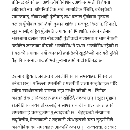
प्रतिबद्ध रहेको छ । अर्ध–औपनिवेशिक, अर्ध–सामन्ती विशेषता
सहितको नव–औपनिवेशिक अर्थ–सामाजिक स्थिति, बचेखुचेको
सामन्तवाद, नोकरशाही पुँजीवाद तथा दलाल पुँजीवाद मुख्यतः
दलाल पुँजीवाद क्रान्तिको दुश्मन शक्ति र मजदूर, किसान, सिपाही,
सुकुम्वासी, राष्ट्रिय पुँजीपति लगायतको मित्रशक्ति रहेको वर्तमान
अवस्थामा दलाल तथा नोकशाही पुुँजीवादी राज्यसत्ता र आम नेपाली
उत्पीडित जनताका बीचको अन्तर्विरोध नै प्रधान अन्तर्विरोध रहेको छ
। यसको समाधान नयाँ जनवादी क्रान्तिको खुट्किलो पार गरी पुगिने
वैज्ञानिक समाजवाद हो भन्ने कुरामा हाम्रो पार्टी प्रतिबद्ध छ ।
देशमा राष्ट्रियता, जनतन्त्र र जनजीविकाका समस्याहरु विकराल
बनेका छन् । पछिल्ला एमसीसी र एसपीपी जस्ता सम्झौताहरु पछि
राष्ट्रिय स्वाधीनताको समस्या अझ गम्भीर बनेको छ । सिमित
जनतान्त्रिक अधिकारहरु क्रमशः खोसिंदै गएका छन् । झुठा मुद्दामा
राजनैतिक कार्यकर्ताहरुलाई फसाएर र बन्दी बनाएर जनतन्त्रको
समस्यालाई चरमचुलीमा पु¥याइएको छ । बैङ्कहरुको संरक्षणमा
लघुवित्तीय, मिटरब्याजी र सहकारी संस्थाहरुको चरम सुदखोरीले
जनजीविकाका समस्याहरु आकाशिएका छन् । राज्यसत्ता, सरकार