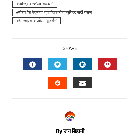
धर्मेन्द्र बास्तोला ‘कञ्चन’
माेहन वैद्य नेतृत्वको क्रान्तिकारी कम्युनिस्ट पार्टी नेपाल
हेमन्तप्रकाश ओली ‘सुदर्शन’
SHARE
By जन बिहानी