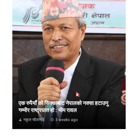
एक रुपैयाँ को सिक्काबाट नेपालको नक्सा हटाउनु
गम्भीर राष्ट्रघात हो : भीम रावल
नकुल चौलागाई
3 weeks ago