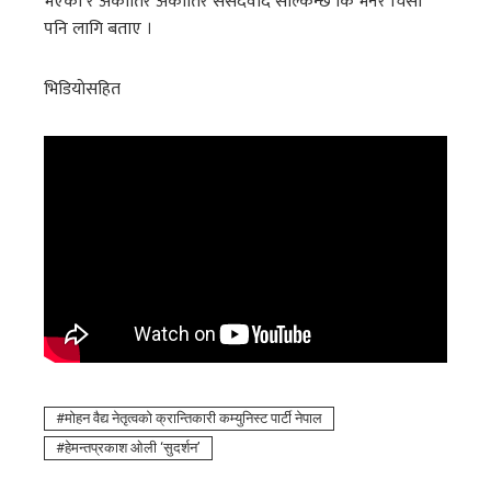
भएको र अर्कोतिर अर्कोतिर संसदवाद सल्किन्छ कि भनेर चिसो
पनि लागि बताए ।
भिडियाेसहित
माेहन वैद्य नेतृत्वको क्रान्तिकारी कम्युनिस्ट पार्टी नेपाल
हेमन्तप्रकाश ओली ‘सुदर्शन’