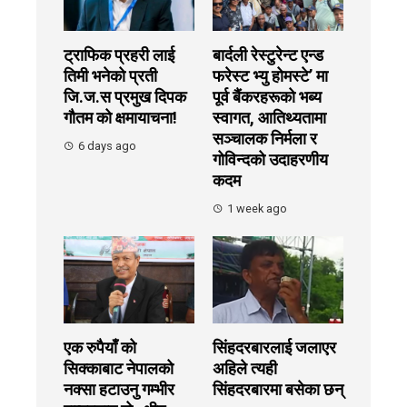
ट्राफिक प्रहरी लाई
बार्दली रेस्टुरेन्ट एन्ड
तिमी भनेको प्रती
फरेस्ट भ्यु होमस्टे’ मा
जि.ज.स प्रमुख दिपक
पूर्व बैंकरहरूको भब्य
गौतम को क्षमायाचना!
स्वागत, आतिथ्यतामा
सञ्चालक निर्मला र
6 days ago
गोविन्दको उदाहरणीय
कदम
1 week ago
एक रुपैयाँ को
सिंहदरबारलाई जलाएर
सिक्काबाट नेपालको
अहिले त्यही
नक्सा हटाउनु गम्भीर
सिंहदरबारमा बसेका छन्