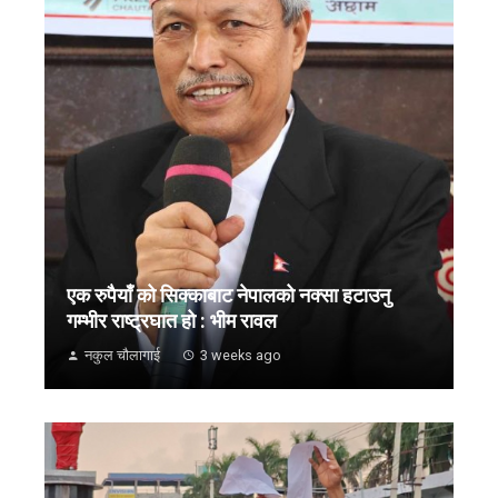
एक रुपैयाँ को सिक्काबाट नेपालको नक्सा हटाउनु
गम्भीर राष्ट्रघात हो : भीम रावल
नकुल चौलागाई
3 weeks ago