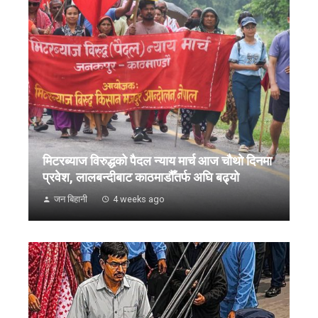
मिटरब्याज विरुद्धको पैदल न्याय मार्च आज चौथो दिनमा
प्रवेश, लालबन्दीबाट काठमाडौँतर्फ अघि बढ्यो
जन बिहानी
4 weeks ago