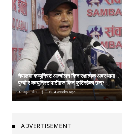
नेपालमा कम्युनिस्ट आन्दोलन किन रक्षात्मक अवस्थामा
पुग्यो र कम्युनिस्ट पार्टीहरू किन फुटिरहेका छन्?
नकुल चौलागाई
4 weeks ago
ADVERTISEMENT