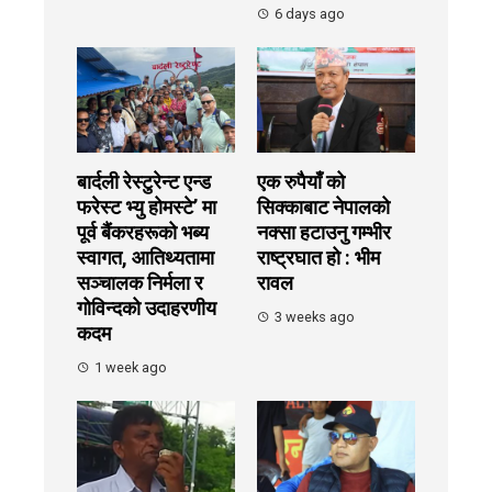
6 days ago
बार्दली रेस्टुरेन्ट एन्ड
एक रुपैयाँ को
फरेस्ट भ्यु होमस्टे’ मा
सिक्काबाट नेपालको
पूर्व बैंकरहरूको भब्य
नक्सा हटाउनु गम्भीर
स्वागत, आतिथ्यतामा
राष्ट्रघात हो : भीम
सञ्चालक निर्मला र
रावल
गोविन्दको उदाहरणीय
3 weeks ago
कदम
1 week ago