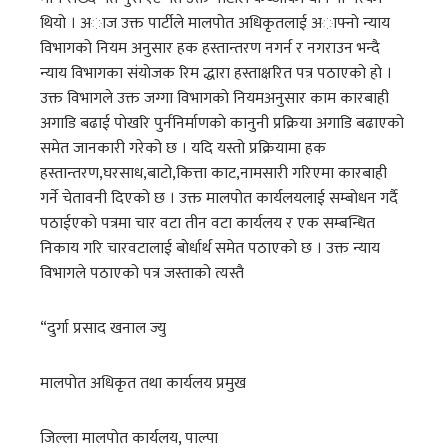
थियो । अाज उक्त पार्टीले मालपोत अधिकृतलाई अाफ्नाे न्याय
विभागको नियम अनुसार हक हस्तान्तरण नगर्न र नगराउन भन्दै
न्याय विभागका संयाेजक रिम द्धारा हस्ताक्षरित पत्र पठाएको हाे ।
उक्त विभागले उक्त जग्गा विभागकाे नियमअनुसार काम कारबाही
अगाडि बढाई पाेखरि पुर्ननिर्माणकाे कानुनी प्रक्रिया अगाडि बढाएको
समेत जानकारी गरेको छ । यदि यस्तो प्रक्रियामा हक
हस्तान्तरण,घरसाध,बाटो,कित्ता काट,नामसारी गरिएमा कारबाही
गर्ने चेतावनी दिएको छ । उक्त मालपोत कार्यलयलाई सम्बाेधन गर्दै
पठाईएकाे पत्रमा चार वटा तीन वटा कार्यलय र एक सम्बन्धित
निकाय गरि चारवटालाई बाेर्धार्थ समेत पठाएको छ । उक्त न्याय
विभागले पठाएको पत्र जस्ताको त्यस्तै
“दुर्गा प्रसाद खनाल ज्यु
मालपोत अधिकृत तथा कार्यलय प्रमुख
जिल्ला मालपोत कार्यलय, पाल्पा