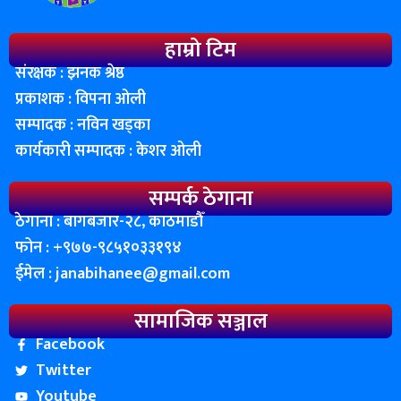
हाम्रो टिम
संरक्षक : झनक श्रेष्ठ
प्रकाशक : विपना ओली
सम्पादक : नविन खड्का
कार्यकारी सम्पादक : केशर ओली
सम्पर्क ठेगाना
ठेगाना : बागबजार-२८, काठमाडाैँ
फोन : ‌+९७७-९८५१०३३१९४
ईमेल :
janabihanee@gmail.com
सामाजिक सञ्जाल
Facebook
Twitter
Youtube