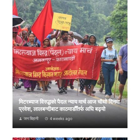
मिटरब्याज विरुद्धको पैदल न्याय मार्च आज चौथो दिनमा
प्रवेश, लालबन्दीबाट काठमाडौँतर्फ अघि बढ्यो
जन बिहानी
4 weeks ago