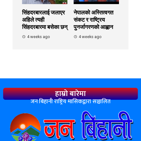
सिंहदरबारलाई जलाएर
नेपालको अस्तित्वगत
अहिले त्यही
संकट र राष्ट्रिय
सिंहदरबारमा बसेका छन्
पुनर्जागरणको आह्वान
4 weeks ago
4 weeks ago
हाम्रो बारेमा
जन बिहानी राष्ट्रिय मासिकद्वारा सञ्चालित