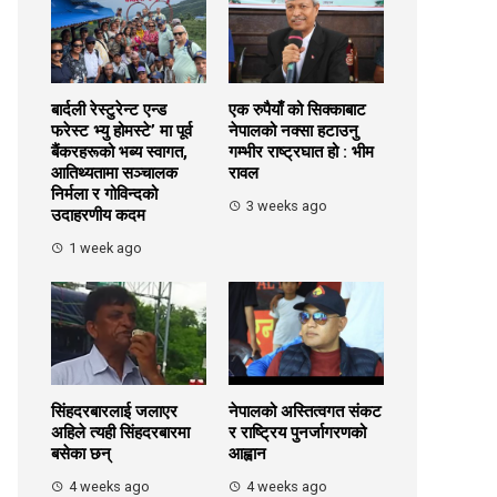
बार्दली रेस्टुरेन्ट एन्ड
एक रुपैयाँ को सिक्काबाट
फरेस्ट भ्यु होमस्टे’ मा पूर्व
नेपालको नक्सा हटाउनु
बैंकरहरूको भब्य स्वागत,
गम्भीर राष्ट्रघात हो : भीम
आतिथ्यतामा सञ्चालक
रावल
निर्मला र गोविन्दको
3 weeks ago
उदाहरणीय कदम
1 week ago
सिंहदरबारलाई जलाएर
नेपालको अस्तित्वगत संकट
अहिले त्यही सिंहदरबारमा
र राष्ट्रिय पुनर्जागरणको
बसेका छन्
आह्वान
4 weeks ago
4 weeks ago