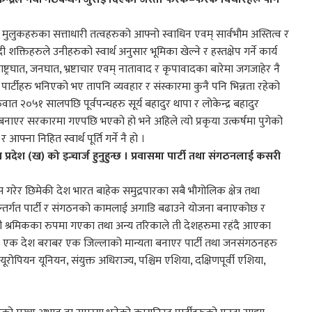
ुकहरुका सत्ताधारी तत्वहरुको आफ्नो स्वाधिन एवम् सार्वभौम अस्तित्व र
दी शक्तिहरुले उनीहरुको स्वार्थ अनुसार भूमिका खेल्ने र हस्तक्षेप गर्ने कार्य
ष्ट्रघात, जनघात, भ्रष्टाचार एवम् नातावाद र कृपावादका बारेमा जगजाहेर नै
ार्टीहरु भनिएको भए तापनि व्यवहार र संस्कारमा कुनै पनि भिन्नता रहेको
 २०५१ सालपछि पूर्वपन्चहरु सूर्य बहादुर थापा र लोकेन्द्र बहादुर
री बनाएर सरकारमा गएपछि भएको हो भने अहिले त्यो प्रकृया उत्कर्षमा पुगेको
फ्ना निहित स्वार्थ पूर्ति गर्ने नै हो ।
स प्रदेश (ख) को इन्चार्ज हुनुहुन्छ । प्रवासमा पार्टी तथा संगठनलाई कसरी
 खास गरेर छिमेकी देश भारत बाहेक समुद्रपारका सबै भौगोलिक क्षेत्र तथा
न्तर्गत पार्टी र संगठनको कामलाई अगाडि बढाउने योजना बनाएकोछ र
्रवासी श्रमिकका रुपमा गएका तथा अन्य तरिकाले ती देशहरुमा रहंदै आएका
ीले एक देश बराबर एक जिल्लाको मान्यता बनाएर पार्टी तथा जनसंगठनहरु
, यूरोपियन यूनियन, संयुक्त अधिराज्य, पश्चिम एशिया, दक्षिणपूर्वी एशिया,