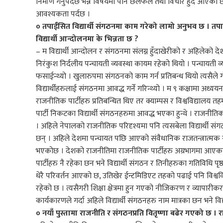
निर्माण गर्नुपर्दछ भन्ने विषयमा पनि छलफल तथा विचार हुँदै आएको छ
आवश्यकता पर्दछ ।
० तपाईंसित विद्यार्थी संगठनमा काम गरेको लामो अनुभव छ । तपाईल
विद्यार्थी आन्दोलनमा के भिन्नता छ ?
– म विद्यार्थी आन्दोलन र संगठनमा संलग्न हुँदाखेरीको र अहिलेक
निरंकुश निर्दलीय पन्चायती व्यवस्था कायम रहेको थियो । पन्चायती व्य
फसाईन्थ्यो । खुलारुपमा संगठनको काम गर्न प्रतिबन्ध थियो त्यसैले गोप
विद्यार्थीहरुलाई संगठनमा आवद्ध गर्ने गरिन्थ्यो । म ९ कक्षामा अध्यय
राजनीतिक पार्टीहरु प्रतिबन्धित थिए तर क्याम्पस र विश्वविद्यालय तहमा
पार्टी निकटका विद्यार्थी संगठनहरुमा आवद्ध भएका हुन्थे । राजनीतिक पा
। अहिले नेपालको राजनीतिक परिदृश्यमा पनि त्यसबेला विद्यार्थी सं
छन् । अहिले देशमा पन्चायत पछि आएको संवैधानिक राजतन्त्रात्मक स
भएकोछ । देशको राजनीतिमा राजनीतिक पार्टीहरु अग्रभागमा आएका छन
पार्टीहरु नै रहेका छन भने विद्यार्थी संगठन र तिनीहरुका गतिविधि प
धेरै परिवर्तन आएको छ, उतिखेर ईन्टमिडिएट तहको पढाई पनि विश्वव
रहेको छ । त्यसैगरी शिक्षा क्षेत्रमा हुन गएको नीजिकरण र व्यापा
कार्यकारणले गर्दा अहिले विद्यार्थी संगठनहरु नाम मात्रका छन भने विद्
० नयाँ पुस्तामा राजनीति र संगठनप्रति वितृष्णा बढेर गएको छ । रा