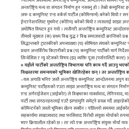
–वर्तमान अवस्थामा अन्तर्राष्ट्रिय कम्युनिस्ट आन्दोलनले सामना गर्न
अन्तर्राष्ट्रिय मन्च वा संगठन निर्माण हुन नसक्नु हो । तेस्रो कम्युन
अफ द कम्युनिस्ट एन्ड वर्कर्स पार्टीज (कोमिन्फर्म) बनेको थियो र
ईन्टरनेशनलिस्ट मुभमेन्ट (कोरिम) बनेको थियो र त्यसलाई साझा अन्तर
अघोषित विघटन हुन गयो । त्यसैगरी अन्तर्राष्ट्रिय कम्युनिस्ट आन्दोलनमा
तीमध्ये मूख्यतः (क) प्रथम विश्व युद्ध र विश्व समाजवादी क्रान्तिको प्र
सिद्धान्तबारे ट्राटस्कीको अपव्याख्या (घ) सोभियत संघको कम्युनिस्ट प
प्रधान अन्तर्विरोध किटानीको प्रश्न (च) कम्युनिस्ट पार्टीको मार्ग निर्द
सिन्थेसिस र न्यु स्टेजको विषय (झ) व्यक्ति पूजा (पर्सनालिटी कल्ट)
० यहाँले पार्टीको अन्तर्राष्ट्रिय विभागमा पनि काम गर्दै आउनु भए
विश्वस्तरमा समन्वयको भूमिका खेलिरहेका छन् । तर अन्तर्राष्ट्रि
–यस अगाडि भनिए जस्तै अन्तर्राष्ट्रिय कम्युनिस्ट आन्दोलनमा अपुग व
कम्युनिस्ट पार्टीहरुको एउटा साझा अन्तर्राष्ट्रिय मन्च वा संगठन नि
एन्ड अर्गनाईजेशन (आईकोर) ले विश्वभरका मार्क्सवाद, लेनिनवाद, मा
पार्टी तथा संगठनहरुलाई एउटै झण्डामुनि समेट्ने प्रयत्न गर्दै आइरह
कोमिन्टर्नको जस्तो भूमिका खेल्न सक्दैन । पछिल्लो समयमा आ
सहकार्यमा साम्राज्यवाद तथा फासिवाद विरोधी संयुक्त मोर्चाको रुपमा ईन
भएर क्रियाशील रहेको छ । तर त्यो एक अन्तर्राष्ट्रिय संयुक्त मोर्चा मात्