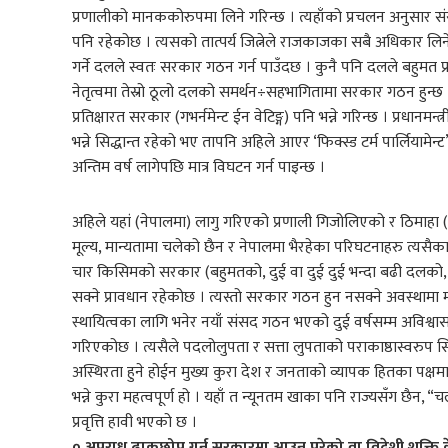
प्रणालीको मानककोरुपमा लिने गरिन्छ । त्यहाँको प्रचलन अनुसार संसद
पनि रहेकोछ । त्यसको तात्पर्य जित्नेले राजकाजका सबै अधिकार लिने र 
गर्ने दलले स्वतः सरकार गठन गर्न पाउँदछ । कुनै पनि दलले बहुमत प्राप
नेतृत्वमा तेस्रो ठूलो दलको समर्थन÷सहभागितामा सरकार गठन हुन्छ । 
प्रतिक्षारत सरकार (गभर्नमेन्ट ईन वेटिङ्ग) पनि भन्ने गरिन्छ । प्रधा
भन्ने सिद्धान्त रहेको भए तापनि अहिले आएर ‘फिक्स्ड टर्म पार्लियाम
अन्तिम वर्ष लागेपछि मात्र विघटन गर्न पाइन्छ ।
अहिले यहां (नेपालमा) लागु गरिएको प्रणाली गिजोलिएको र ठिमाहा (व
मूल्य, मान्यतामा चलेको छैन र नेपालमा भैरहेका परिघटनाहरु त्
चार किसिमको सरकार (बहुमतको, दुई वा दुई दुई भन्दा बढी दलको, 
सक्ने प्रावधान रहेकोछ । त्यस्तो सरकार गठन हुन नसक्ने अवस्थामा म
स्थायित्वका लागि भनेर नयाँ संसद गठन भएको दुई वर्षसम्म अविश्वास
गरिएकोछ । त्यसैले पदलोलुपता र सत्ता लुपताको पराकाष्ठास्वरुप स
अस्थिरता हुने होईन मुख्य कुरा देश र जनताको व्यापक हितका पक
भन्ने कुरा महत्वपूर्ण हो । यहाँ त न्यूनतम खाका पनि राज्यसँग छैन
प्रवृत्ति हावी भएको छ ।
० अपराध ढाकछोप गर्न सरकारमा आउनु परेको वा विदेशी शक्ति क