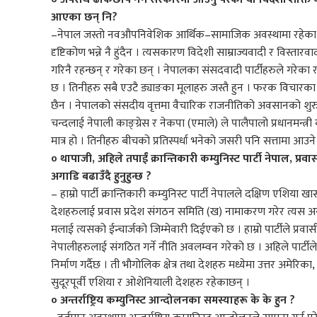
आएका छन् नि?
–नेपाल जस्तो नवऔपनिवेशिक आर्थिक–सामाजिक अवस्थामा रहेका मुल
दृष्टिकोण भन्ने नै हुंदैन । त्यसकारण विदेशी साम्राज्यवादी र विस्तारवा
गरिनै रहन्छन् र गरेका छन् । नेपालका संसदवादी पार्टीहरुले गरेका रा
छ । तिनीहरु सबै एउटै ड्याङका मूलाहरु जस्तै हुन । फरक विचारका प
छैन । नेपालको संसदीय वृत्तमा वैचारिक राजनीतिको अवसानको शुरुवात
चन्दलाई नेपाली काङ्ग्रेस र नेकपा (एमाले) ले पालैपालो प्रधानमन्त्
मात्र हो । तिनीहरु बीचको प्रतिस्पर्धा भनेको जसरी पनि सत्तामा आउने र आ
० थापाजी, अहिले तपाईं क्रान्तिकारी कम्युनिस्ट पार्टी नेपाल, प्रवा
अगाडि बढाउँदै हुनुहुन्छ ?
– हाम्रो पार्टी क्रान्तिकारी कम्युनिस्ट पार्टी नेपालले दक्षिण एशिया
देशहरुलाई प्रवास प्रदेश संगठन समिति (ख) नामाकरण गरेर त्यस अ
मलाई त्यसको ईन्चार्जको जिम्मेवारी दिईएको छ । हाम्रो पार्टीले प
नेपालीहरुलाई संगठित गर्ने नीति अवलम्वन गरेको छ । अहिले पार्ट
निर्माण गर्दैछ । ती भौगोलिक क्षेत्र तथा देशहरु मध्येमा उत्तर अमेरिका
सुदूरपूर्वी एशिया र ओशेनियाली देशहरु रहेकाछन् ।
० अन्तर्राष्ट्रिय कम्युनिस्ट आन्दोलनका समस्याहरू के के हुन ?