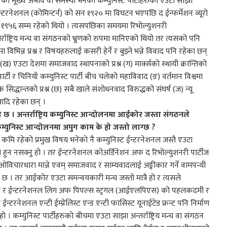
ु परेको मूख्य अभाव वा समस्या भनेको कम्युनिस्ट पार्टीहरुको एउटा साझा
िस्ट इन्टरनेशनल (कोमिन्टर्न) को सन १९२० मा विघटन भएपछि द ईन्फर्मेशन व्यूरो
 सन १९५६ सम्म रहेको थियो । त्यसपछिका समयमा रिभोल्युशनरी
्राष्ट्रिय मन्च वा संगठनको भ्रुणको रुपमा मानिएको थियो तर त्यसको पनि
 विभिन्न प्रश्न र विषयहरुलाई कसरी हेर्ने र बुझ्ने भन्ने विवाद पनि रहेका छन्
श्न (ख) एउटा देशमा समाजवाद स्थापनाको प्रश्न (ग) मार्क्सको स्थायी क्रान्तिको
ार्टी र चिनियाँ कम्युनिस्ट पार्टी बीच चलेको महाविवाद (ङ) वर्तमान विश्वमा
ेशक सिद्धान्तको प्रश्न (छ) सबै खाले संशोधनवाद विरुद्धको संघर्ष (ज) न्यू
 आदि रहेका छन् ।
को छ । अन्तर्राष्ट्रिय कम्युनिस्ट आन्दोलनमा आईकोर जस्ता संगठनले
य कम्युनिस्ट आन्दोलनमा अपुग काम के हो जस्तो लाग्छ ?
ा कमि रहेको प्रमुख विषय भनेको नै कम्युनिस्ट ईन्टरनेशनल जस्तै एउटा
र्माण हुन नसक्नु हो । तर ईन्टरनेशनल कोअर्डिनेशन अफ द रिभोल्युशनरी पार्टीज
ओविचारधारा मान्ने एवम् समाजवाद र साम्यवादलाई अङ्गीकार गर्ने वामपन्थी
ेको छ । तर आईकोर एउटा समन्वयकारी मन्च जस्तो मात्रै हो र त्यसले
ईकोर र ईन्टरनेशनल लिग अफ पिपल्स स्ट्रगल (आईएलपिएस) को पहलकदमी र
्टरनेशनल एन्टी ईम्प्रेलिस्ट एन्ड एन्टी फासिस्ट यूनाईटेड फ्रन्ट पनि निर्माण
र हो । कम्युनिस्ट पार्टीहरुको बीचमा एउटा साझा अन्तर्राष्ट्रिय मन्च वा संगठन