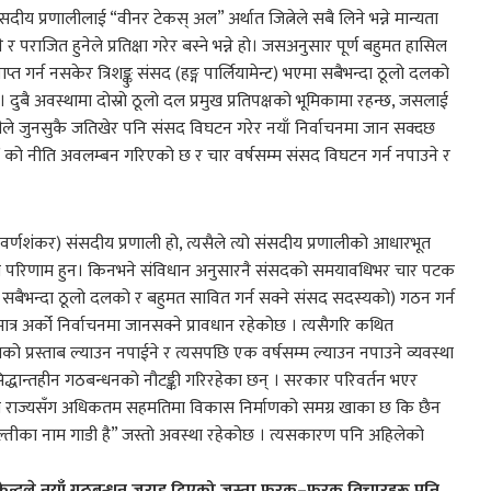
ीय प्रणालीलाई “वीनर टेकस् अल” अर्थात जित्नेले सबै लिने भन्ने मान्यता
पराजित हुनेले प्रतिक्षा गरेर बस्ने भन्ने हो। जसअनुसार पूर्ण बहुमत हासिल
्त गर्न नसकेर त्रिशङ्कु संसद (हङ्ग पार्लियामेन्ट) भएमा सबैभन्दा ठूलो दलको
दुबै अवस्थामा दोस्रो ठूलो दल प्रमुख प्रतिपक्षको भूमिकामा रहन्छ, जसलाई
नमन्त्रीले जुनसुकै जतिखेर पनि संसद विघटन गरेर नयाँ निर्वाचनमा जान सक्दछ
ेन्ट’ को नीति अवलम्बन गरिएको छ र चार वर्षसम्म संसद विघटन गर्न नपाउने र
र्णशंकर) संसदीय प्रणाली हो, त्यसैले त्यो संसदीय प्रणालीको आधारभूत
यसैका परिणाम हुन। किनभने संविधान अनुसारनै संसदको समयावधिभर चार पटक
सबैभन्दा ठूलो दलको र बहुमत सावित गर्न सक्ने संसद सदस्यको) गठन गर्न
ात्र अर्को निर्वाचनमा जानसक्ने प्रावधान रहेकोछ । त्यसैगरि कथित
को प्रस्ताब ल्याउन नपाईने र त्यसपछि एक वर्षसम्म ल्याउन नपाउने व्यवस्था
िद्धान्तहीन गठबन्धनको नौटङ्की गरिरहेका छन् । सरकार परिवर्तन भएर
्षमा राज्यसँग अधिकतम सहमतिमा विकास निर्माणको समग्र खाका छ कि छैन
, “चल्तीका नाम गाडी है” जस्तो अवस्था रहेकोछ । त्यसकारण पनि अहिलेको
ेन्द्रले नयाँ गठबन्धन जुराइ दिएको जस्ता फरक–फरक विचारहरू पनि