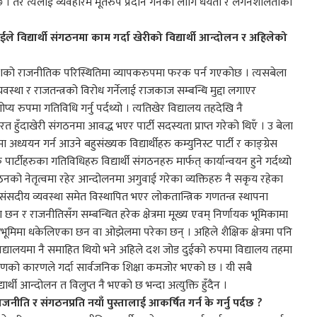
 । तर त्यलाई व्यवहारमै मूर्तरुप प्रदान गर्नका लागि धैर्यता र लगनशीलताको
े विद्यार्थी संगठनमा काम गर्दा खेरीको विद्यार्थी आन्दोलन र अहिलेको
ो देशको राजनीतिक परिस्थितिमा व्यापकरुपमा फरक पर्न गएकोछ । त्यसबेला
वस्था र राजतन्त्रको विरोध गर्नेलाई राजकाज सम्बन्धि मुद्दा लगाएर
्य रुपमा गतिविधि गर्नु पर्दथ्यो । त्यतिखेर विद्यालय तहदेखि नै
नरत हुँदाखेरी संगठनमा आवद्ध भएर पार्टी सदस्यता प्राप्त गरेको थिएँ । उ बेला
 अध्ययन गर्न आउने बहुसंख्यक विद्यार्थीहरु कम्युनिस्ट पार्टी र काङ्ग्रेस
र्टीहरुका गतिविधिहरु विद्यार्थी संगठनहरु मार्फत् कार्यान्वयन हुने गर्दथ्यो
गठनको नेतृत्वमा रहेर आन्दोलनमा अगुवाई गरेका व्यक्तिहरु नै सकृय रहेका
ंसदीय व्यवस्था समेत विस्थापित भएर लोकतान्त्रिक गणतन्त्र स्थापना
 र राजनीतिसँग सम्बन्धित हरेक क्षेत्रमा मूख्य एवम् निर्णायक भूमिकामा
ृष्ठभूमिमा धकेलिएका छन वा ओझेलमा परेका छन् । अहिले शैक्षिक क्षेत्रमा पनि
िद्यालयमा नै समाहित थियो भने अहिले दश जोड दुईको रुपमा विद्यालय तहमा
रीकरणको कारणले गर्दा सार्वजनिक शिक्षा कमजोर भएको छ । यी सबै
यार्थी आन्दोलन त विलुप्त नै भएको छ भन्दा अत्युक्ति हुँदैन ।
जनीति र संगठनप्रति नयाँ पुस्तालाई आकर्षित गर्न के गर्नु पर्दछ ?